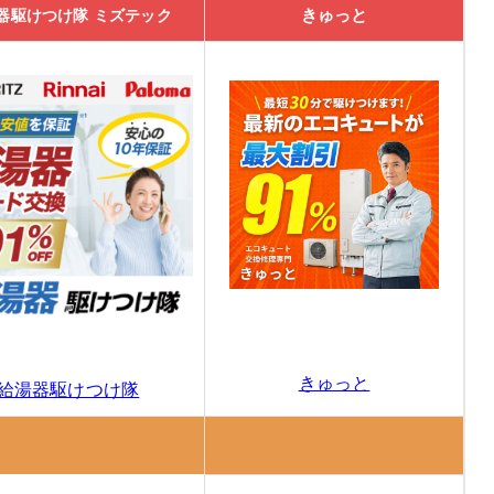
きゅっと
器駆けつけ隊 ミズテック
きゅっと
給湯器駆けつけ隊