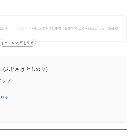
たり、 ページタイトルに規定された条件に合致することを前提として、当社編
（ふじさき としのり）
タッフ
を見る