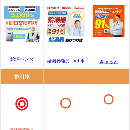
給湯パンダ
給湯器駆けつけ隊
きゅっと
割引率
本体価格から