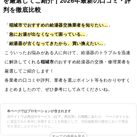
を厳選してご紹介 | 2026年最新の口コミ・評
判を徹底比較
「
稲城市でおすすめの給湯器交換業者を知りたい...
」
「
急にお湯が出なくなって困っている...
」
「
給湯器が古くなってきたから、買い換えたい...
」
こういったお悩みがある人に向けて、給湯器のトラブルを迅速
に解決してくれる
稲城市
のおすすめ給湯器の交換・修理業者を
厳選してご紹介します！
各業者の口コミや評判、業者を選ぶポイント等をわかりやすく
まとめましたので、ぜひ参考にしてみてくださいね。
本ページではプロモーションが含まれます
当サイトでは商品やサービス（以下、商品等）の掲載にあたり、 ページタイトル
に規定された条件に合致することを前提として、当社編集部の責任において商品
等を選定しおすすめアイテム
...