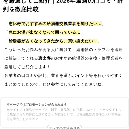
を厳選してご紹介 | 2026年最新の口コミ・評
判を徹底比較
「
恵比寿でおすすめの給湯器交換業者を知りたい...
」
「
急にお湯が出なくなって困っている...
」
「
給湯器が古くなってきたから、買い換えたい...
」
こういったお悩みがある人に向けて、給湯器のトラブルを迅速
に解決してくれる
恵比寿
のおすすめ給湯器の交換・修理業者を
厳選してご紹介します！
各業者の口コミや評判、業者を選ぶポイント等をわかりやすく
まとめましたので、ぜひ参考にしてみてくださいね。
本ページではプロモーションが含まれます
当サイトでは商品やサービス（以下、商品等）の掲載にあたり、 ページタイトル
に規定された条件に合致することを前提として、当社編集部の責任において商品
等を選定しおすすめアイテム
...