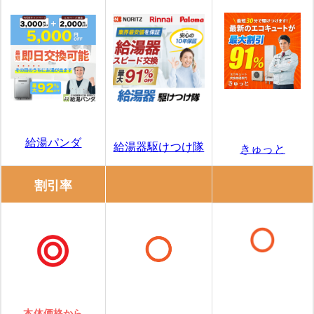
給湯パンダ
給湯器駆けつけ隊
きゅっと
割引率
本体価格から